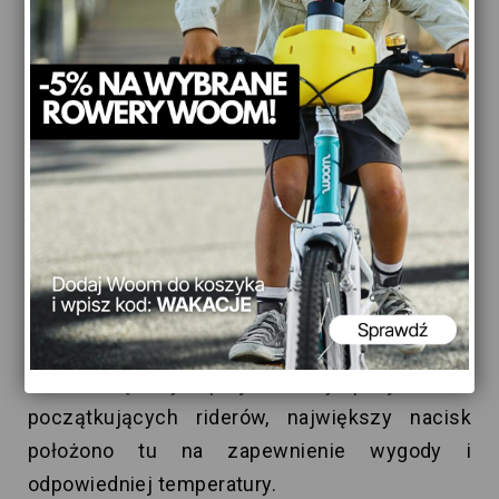
Sznurowanie buta nigdy nie było łatwiejsze
dociśnij pokrętło i przekręć je by bez wysiłku
dopasować siłę sznurowania do własnych
preferencji, odciągnij je by rozsznurować.
Specjalna super wytrzymała powlekana linka
stalowa bez problemu prześlizguje się przez
prowadnice zapewniając doskonałe rozłożenie
naprężenia i pełne dopasowanie.
AUTOFIT
But wewnętrzny zaprojektowany specjalnie dla
początkujących riderów, największy nacisk
położono tu na zapewnienie wygody i
odpowiedniej temperatury.