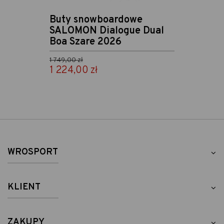
Buty snowboardowe
SALOMON Dialogue Dual
Boa Szare 2026
Cena podstawowa
1 749,00 zł
1 224,00 zł
Cena
WROSPORT
KLIENT
ZAKUPY