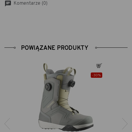
chat
Komentarze (0)
POWIĄZANE PRODUKTY
j
Dodaj
-30%