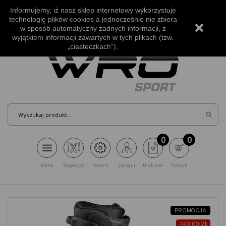
Bezpłatna wysyłka od 500zł
Informujemy, iż nasz sklep internetowy wykorzystuje
technologię plików cookies a jednocześnie nie zbiera
Szukasz porady?
w sposób automatyczny żadnych informacji, z
+48 530 006 888
wyjątkiem informacji zawartych w tych plikach (tzw.
„ciasteczkach”).
Szuka
0
0
Menu
Wypożycz
Serwis
Zaloguj
Ulubione
Koszyk
PROMOCJA
-140,00 ZŁ