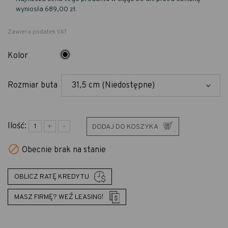
wyniosła 689,00 zł.
Zawiera podatek VAT
Czarny
Kolor
Rozmiar buta
Ilość:
DODAJ DO KOSZYKA

Obecnie brak na stanie
OBLICZ RATĘ KREDYTU
MASZ FIRMĘ? WEŹ LEASING!