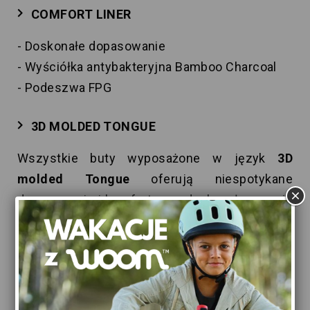
COMFORT LINER
- Doskonałe dopasowanie
- Wyściółka antybakteryjna Bamboo Charcoal
- Podeszwa FPG
3D MOLDED TONGUE
Wszystkie buty wyposażone w język
3D
molded Tongue
oferują niespotykane
dopasowanie i komfort oraz doskonałe oparcie
przednie. Rozwiązanie to pozwala na
bezstratne przenoszenie energii poprawia
wyczucie i kontrolę nad deską.
BOA