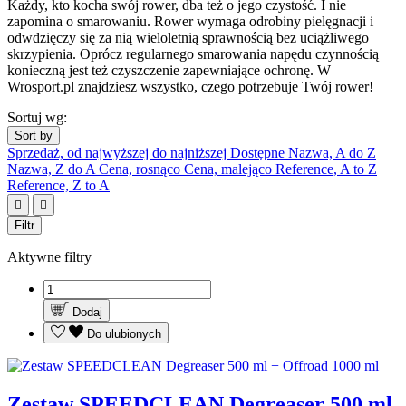
Każdy, kto kocha swój rower, dba też o jego czystość. I nie
zapomina o smarowaniu. Rower wymaga odrobiny pielęgnacji i
odwdzięczy się za nią wieloletnią sprawnością bez uciążliwego
skrzypienia. Oprócz regularnego smarowania napędu czynnością
konieczną jest też czyszczenie zapewniające ochronę. W
Wrosport.pl znajdziesz wszystko, czego potrzebuje Twój rower!
Sortuj wg:
Sort by
Sprzedaż, od najwyższej do najniższej
Dostępne
Nazwa, A do Z
Nazwa, Z do A
Cena, rosnąco
Cena, malejąco
Reference, A to Z
Reference, Z to A


Filtr
Aktywne filtry
Dodaj
Do ulubionych
Zestaw SPEEDCLEAN Degreaser 500 ml