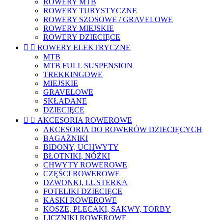
ROWERY MTB
ROWERY TURYSTYCZNE
ROWERY SZOSOWE / GRAVELOWE
ROWERY MIEJSKIE
ROWERY DZIECIĘCE


ROWERY ELEKTRYCZNE
MTB
MTB FULL SUSPENSION
TREKKINGOWE
MIEJSKIE
GRAVELOWE
SKŁADANE
DZIECIĘCE


AKCESORIA ROWEROWE
AKCESORIA DO ROWERÓW DZIECIĘCYCH
BAGAŻNIKI
BIDONY, UCHWYTY
BŁOTNIKI, NÓŻKI
CHWYTY ROWEROWE
CZĘŚCI ROWEROWE
DZWONKI, LUSTERKA
FOTELIKI DZIECIĘCE
KASKI ROWEROWE
KOSZE, PLECAKI, SAKWY, TORBY
LICZNIKI ROWEROWE