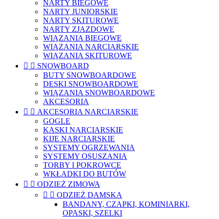
NARTY BIEGOWE
NARTY JUNIORSKIE
NARTY SKITUROWE
NARTY ZJAZDOWE
WIĄZANIA BIEGOWE
WIĄZANIA NARCIARSKIE
WIĄZANIA SKITUROWE


SNOWBOARD
BUTY SNOWBOARDOWE
DESKI SNOWBOARDOWE
WIĄZANIA SNOWBOARDOWE
AKCESORIA


AKCESORIA NARCIARSKIE
GOGLE
KASKI NARCIARSKIE
KIJE NARCIARSKIE
SYSTEMY OGRZEWANIA
SYSTEMY OSUSZANIA
TORBY I POKROWCE
WKŁADKI DO BUTÓW


ODZIEŻ ZIMOWA


ODZIEŻ DAMSKA
BANDANY, CZAPKI, KOMINIARKI,
OPASKI, SZELKI