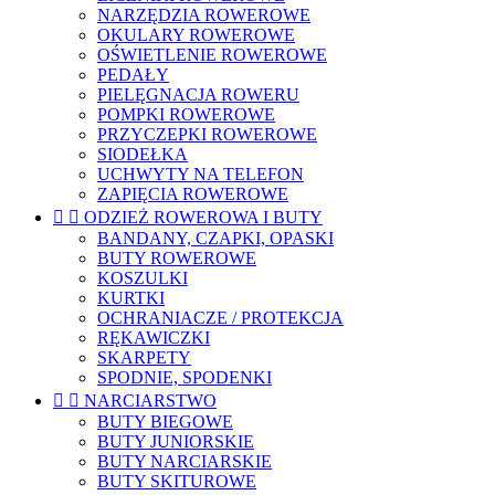
NARZĘDZIA ROWEROWE
OKULARY ROWEROWE
OŚWIETLENIE ROWEROWE
PEDAŁY
PIELĘGNACJA ROWERU
POMPKI ROWEROWE
PRZYCZEPKI ROWEROWE
SIODEŁKA
UCHWYTY NA TELEFON
ZAPIĘCIA ROWEROWE


ODZIEŻ ROWEROWA I BUTY
BANDANY, CZAPKI, OPASKI
BUTY ROWEROWE
KOSZULKI
KURTKI
OCHRANIACZE / PROTEKCJA
RĘKAWICZKI
SKARPETY
SPODNIE, SPODENKI


NARCIARSTWO
BUTY BIEGOWE
BUTY JUNIORSKIE
BUTY NARCIARSKIE
BUTY SKITUROWE