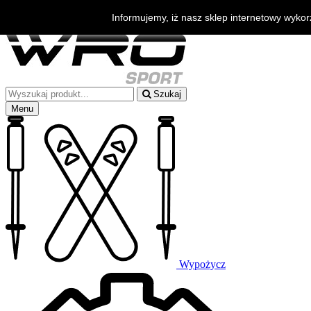
Bezpłatna wysyłka od 500zł
Informujemy, iż nasz sklep internetowy wykor
Szukasz porady?
+48 530 006 888
Szukaj
Menu
Wypożycz