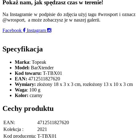
Pokaż nam, jak spędzasz czas w terenie!
Na Instagramie w podpisie do zdjęcia użyj tagu #wrosport i oznacz
@wrosport, a może zobaczysz je w naszej galerii.
Facebook
Instagram
Specyfikacja
Marka
: Topeak
Model:
BarXtender
Kod towaru:
T-TBX01
EAN:
4712511827620
Wymiary:
złożony 18 x 3 x 3 cm, rozłożony 13 x 10 x 3 cm
Waga
: 100 g
Kolor:
czarny
Cechy produktu
EAN:
4712511827620
Kolekcja :
2021
Kod producenta:
T-TBX01