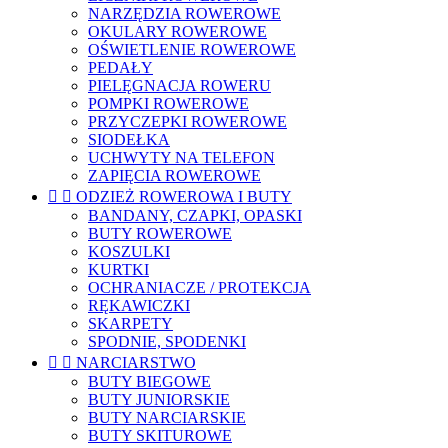
NARZĘDZIA ROWEROWE
OKULARY ROWEROWE
OŚWIETLENIE ROWEROWE
PEDAŁY
PIELĘGNACJA ROWERU
POMPKI ROWEROWE
PRZYCZEPKI ROWEROWE
SIODEŁKA
UCHWYTY NA TELEFON
ZAPIĘCIA ROWEROWE


ODZIEŻ ROWEROWA I BUTY
BANDANY, CZAPKI, OPASKI
BUTY ROWEROWE
KOSZULKI
KURTKI
OCHRANIACZE / PROTEKCJA
RĘKAWICZKI
SKARPETY
SPODNIE, SPODENKI


NARCIARSTWO
BUTY BIEGOWE
BUTY JUNIORSKIE
BUTY NARCIARSKIE
BUTY SKITUROWE