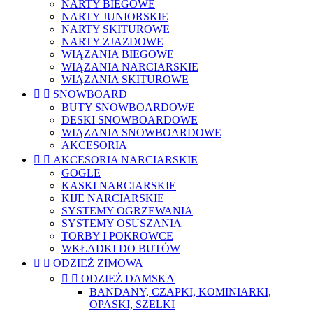
NARTY BIEGOWE
NARTY JUNIORSKIE
NARTY SKITUROWE
NARTY ZJAZDOWE
WIĄZANIA BIEGOWE
WIĄZANIA NARCIARSKIE
WIĄZANIA SKITUROWE


SNOWBOARD
BUTY SNOWBOARDOWE
DESKI SNOWBOARDOWE
WIĄZANIA SNOWBOARDOWE
AKCESORIA


AKCESORIA NARCIARSKIE
GOGLE
KASKI NARCIARSKIE
KIJE NARCIARSKIE
SYSTEMY OGRZEWANIA
SYSTEMY OSUSZANIA
TORBY I POKROWCE
WKŁADKI DO BUTÓW


ODZIEŻ ZIMOWA


ODZIEŻ DAMSKA
BANDANY, CZAPKI, KOMINIARKI,
OPASKI, SZELKI