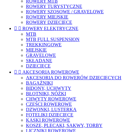
ROWERY MTB
ROWERY TURYSTYCZNE
ROWERY SZOSOWE / GRAVELOWE
ROWERY MIEJSKIE
ROWERY DZIECIĘCE


ROWERY ELEKTRYCZNE
MTB
MTB FULL SUSPENSION
TREKKINGOWE
MIEJSKIE
GRAVELOWE
SKŁADANE
DZIECIĘCE


AKCESORIA ROWEROWE
AKCESORIA DO ROWERÓW DZIECIĘCYCH
BAGAŻNIKI
BIDONY, UCHWYTY
BŁOTNIKI, NÓŻKI
CHWYTY ROWEROWE
CZĘŚCI ROWEROWE
DZWONKI, LUSTERKA
FOTELIKI DZIECIĘCE
KASKI ROWEROWE
KOSZE, PLECAKI, SAKWY, TORBY
LICZNIKI ROWEROWE