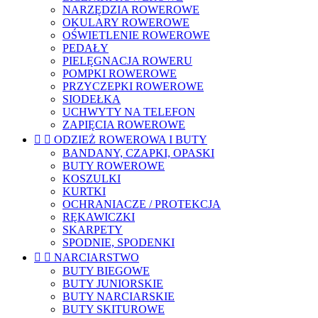
NARZĘDZIA ROWEROWE
OKULARY ROWEROWE
OŚWIETLENIE ROWEROWE
PEDAŁY
PIELĘGNACJA ROWERU
POMPKI ROWEROWE
PRZYCZEPKI ROWEROWE
SIODEŁKA
UCHWYTY NA TELEFON
ZAPIĘCIA ROWEROWE


ODZIEŻ ROWEROWA I BUTY
BANDANY, CZAPKI, OPASKI
BUTY ROWEROWE
KOSZULKI
KURTKI
OCHRANIACZE / PROTEKCJA
RĘKAWICZKI
SKARPETY
SPODNIE, SPODENKI


NARCIARSTWO
BUTY BIEGOWE
BUTY JUNIORSKIE
BUTY NARCIARSKIE
BUTY SKITUROWE