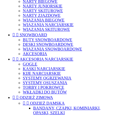
NARTY BIEGOWE
NARTY JUNIORSKIE
NARTY SKITUROWE
NARTY ZJAZDOWE
WIĄZANIA BIEGOWE
WIĄZANIA NARCIARSKIE
WIĄZANIA SKITUROWE


SNOWBOARD
BUTY SNOWBOARDOWE
DESKI SNOWBOARDOWE
WIĄZANIA SNOWBOARDOWE
AKCESORIA


AKCESORIA NARCIARSKIE
GOGLE
KASKI NARCIARSKIE
KIJE NARCIARSKIE
SYSTEMY OGRZEWANIA
SYSTEMY OSUSZANIA
TORBY I POKROWCE
WKŁADKI DO BUTÓW


ODZIEŻ ZIMOWA


ODZIEŻ DAMSKA
BANDANY, CZAPKI, KOMINIARKI,
OPASKI, SZELKI