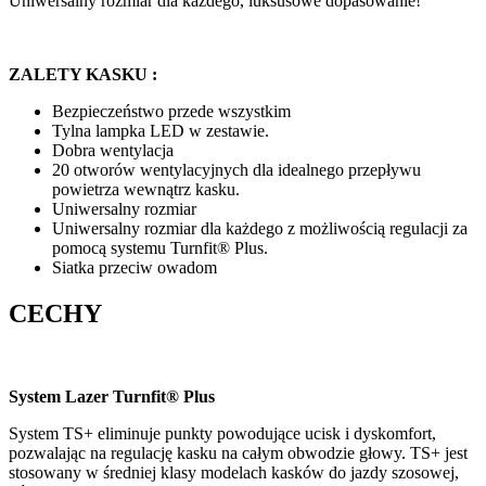
Uniwersalny rozmiar dla każdego, luksusowe dopasowanie!
ZALETY KASKU :
Bezpieczeństwo przede wszystkim
Tylna lampka LED w zestawie.
Dobra wentylacja
20 otworów wentylacyjnych dla idealnego przepływu
powietrza wewnątrz kasku.
Uniwersalny rozmiar
Uniwersalny rozmiar dla każdego z możliwością regulacji za
pomocą systemu Turnfit® Plus.
Siatka przeciw owadom
CECHY
System Lazer Turnfit® Plus
System TS+ eliminuje punkty powodujące ucisk i dyskomfort,
pozwalając na regulację kasku na całym obwodzie głowy. TS+ jest
stosowany w średniej klasy modelach kasków do jazdy szosowej,