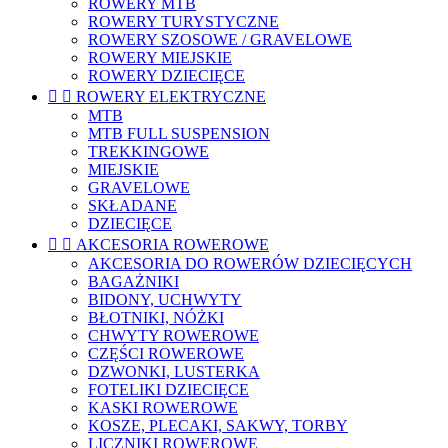
ROWERY MTB
ROWERY TURYSTYCZNE
ROWERY SZOSOWE / GRAVELOWE
ROWERY MIEJSKIE
ROWERY DZIECIĘCE


ROWERY ELEKTRYCZNE
MTB
MTB FULL SUSPENSION
TREKKINGOWE
MIEJSKIE
GRAVELOWE
SKŁADANE
DZIECIĘCE


AKCESORIA ROWEROWE
AKCESORIA DO ROWERÓW DZIECIĘCYCH
BAGAŻNIKI
BIDONY, UCHWYTY
BŁOTNIKI, NÓŻKI
CHWYTY ROWEROWE
CZĘŚCI ROWEROWE
DZWONKI, LUSTERKA
FOTELIKI DZIECIĘCE
KASKI ROWEROWE
KOSZE, PLECAKI, SAKWY, TORBY
LICZNIKI ROWEROWE