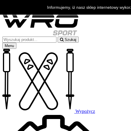
Bezpłatna wysyłka od 500zł
Informujemy, iż nasz sklep internetowy wykor
Szukasz porady?
+48 530 006 888
Szukaj
Menu
Wypożycz