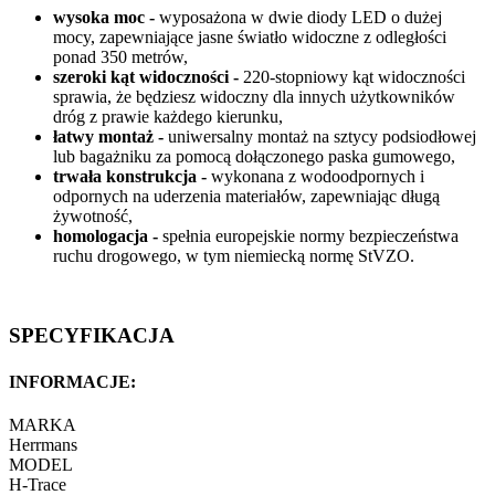
wysoka moc -
wyposażona w dwie diody LED o dużej
mocy, zapewniające jasne światło widoczne z odległości
ponad 350 metrów,
szeroki kąt widoczności -
220-stopniowy kąt widoczności
sprawia, że ​​będziesz widoczny dla innych użytkowników
dróg z prawie każdego kierunku,
łatwy montaż -
uniwersalny montaż na sztycy podsiodłowej
lub bagażniku za pomocą dołączonego paska gumowego,
trwała konstrukcja -
wykonana z wodoodpornych i
odpornych na uderzenia materiałów, zapewniając długą
żywotność,
homologacja -
spełnia europejskie normy bezpieczeństwa
ruchu drogowego, w tym niemiecką normę StVZO.
SPECYFIKACJA
INFORMACJE:
MARKA
Herrmans
MODEL
H-Trace