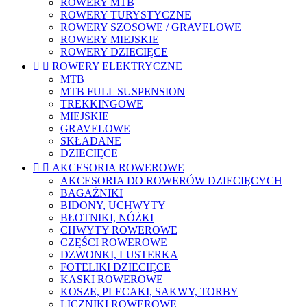
ROWERY MTB
ROWERY TURYSTYCZNE
ROWERY SZOSOWE / GRAVELOWE
ROWERY MIEJSKIE
ROWERY DZIECIĘCE


ROWERY ELEKTRYCZNE
MTB
MTB FULL SUSPENSION
TREKKINGOWE
MIEJSKIE
GRAVELOWE
SKŁADANE
DZIECIĘCE


AKCESORIA ROWEROWE
AKCESORIA DO ROWERÓW DZIECIĘCYCH
BAGAŻNIKI
BIDONY, UCHWYTY
BŁOTNIKI, NÓŻKI
CHWYTY ROWEROWE
CZĘŚCI ROWEROWE
DZWONKI, LUSTERKA
FOTELIKI DZIECIĘCE
KASKI ROWEROWE
KOSZE, PLECAKI, SAKWY, TORBY
LICZNIKI ROWEROWE