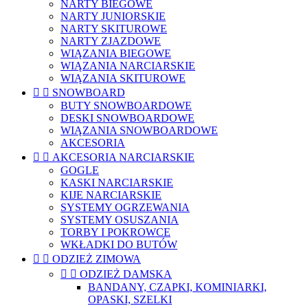
NARTY BIEGOWE
NARTY JUNIORSKIE
NARTY SKITUROWE
NARTY ZJAZDOWE
WIĄZANIA BIEGOWE
WIĄZANIA NARCIARSKIE
WIĄZANIA SKITUROWE


SNOWBOARD
BUTY SNOWBOARDOWE
DESKI SNOWBOARDOWE
WIĄZANIA SNOWBOARDOWE
AKCESORIA


AKCESORIA NARCIARSKIE
GOGLE
KASKI NARCIARSKIE
KIJE NARCIARSKIE
SYSTEMY OGRZEWANIA
SYSTEMY OSUSZANIA
TORBY I POKROWCE
WKŁADKI DO BUTÓW


ODZIEŻ ZIMOWA


ODZIEŻ DAMSKA
BANDANY, CZAPKI, KOMINIARKI,
OPASKI, SZELKI