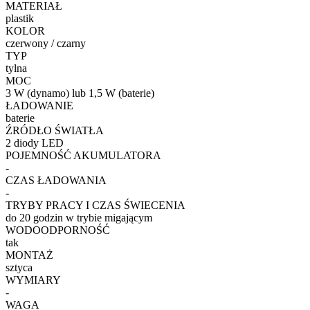
MATERIAŁ
plastik
KOLOR
czerwony / czarny
TYP
tylna
MOC
3 W (dynamo) lub 1,5 W (baterie)
ŁADOWANIE
baterie
ŹRÓDŁO ŚWIATŁA
2 diody LED
POJEMNOŚĆ AKUMULATORA
-
CZAS ŁADOWANIA
-
TRYBY PRACY I CZAS ŚWIECENIA
do 20 godzin w trybie migającym
WODOODPORNOŚĆ
tak
MONTAŻ
sztyca
WYMIARY
-
WAGA