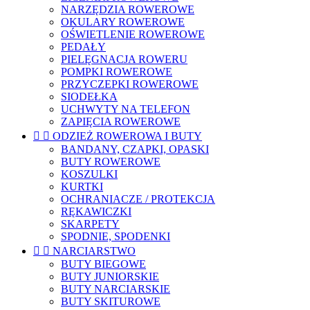
NARZĘDZIA ROWEROWE
OKULARY ROWEROWE
OŚWIETLENIE ROWEROWE
PEDAŁY
PIELĘGNACJA ROWERU
POMPKI ROWEROWE
PRZYCZEPKI ROWEROWE
SIODEŁKA
UCHWYTY NA TELEFON
ZAPIĘCIA ROWEROWE


ODZIEŻ ROWEROWA I BUTY
BANDANY, CZAPKI, OPASKI
BUTY ROWEROWE
KOSZULKI
KURTKI
OCHRANIACZE / PROTEKCJA
RĘKAWICZKI
SKARPETY
SPODNIE, SPODENKI


NARCIARSTWO
BUTY BIEGOWE
BUTY JUNIORSKIE
BUTY NARCIARSKIE
BUTY SKITUROWE