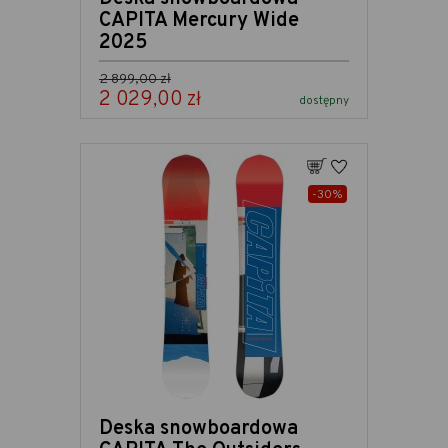
CAPITA Mercury Wide
2025
Cena podstawowa
2 899,00 zł
2 029,00 zł
Cena
dostępny
Dodaj
Do ulubionych
-30%
Deska snowboardowa