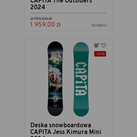
CAPITA The Outsiders
2024
Cena podstawowa
2 799,00 zł
1 959,00 zł
Cena
dostępny
Dodaj
Do ulubionych
-30%
Deska snowboardowa
CAPITA Jess Kimura Mini