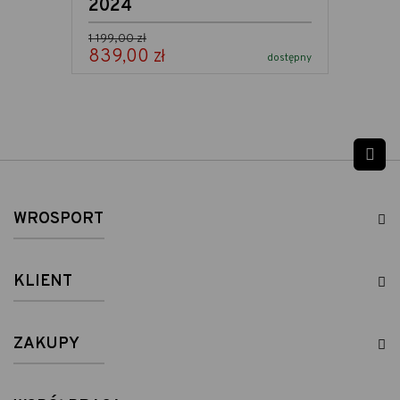
2024
Cena podstawowa
1 199,00 zł
839,00 zł
Cena
dostępny
Pow
WROSPORT
KLIENT
ZAKUPY