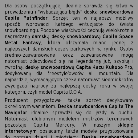
Dla osoby początkującej idealnie sprawdzi się łatwa w
prowadzeniu i "wybaczająca błędy"
deska snowboardowa
Capita Pathfinder
. Sprzęt ten w najlepszy możliwy
sposób wprowadzi każdego entuzjastę do świata
snowboardingu. Podobne właściwości cechują wielokrotnie
nagradzaną
damską deskę snowboardową Capita Space
Metal Fantasy
, która otrzymała miano jednej z
najlepszych damskich desek parkowych na rynku. Osoby
średnio-zaawansowane oraz zaawansowane mogą
natomiast zdecydować się na legendarną już, szybką i
zwrotną,
deskę snowboardową Capita Kazu Kukobo Pro
,
dedykowaną dla freestyle’owców all mountain. Dla
najbardziej wymagających czeka natomiast siedmiokrotny
zwycięzca nagrody za najlepszą deskę roku w swojej
kategorii, czyli model Capita D.O.A.
Producent przygotował także sprzęt dedykowany
określonym warunkom.
Deska snowboardowa Capita The
Navigator
idealnie sprawdzi się do jazdy w puchu.
Natomiast ulubionym modelem mistrzów terenowych
pozostaje Capita Mercury. W naszym
sklepie
internetowym
posiadamy także modele przystosowane
do potrzeb dzieci i młodzieży.
Deska snowboardowa