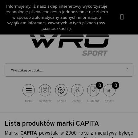
Bezpłatna wysyłka od 500zł
Informujemy, iż nasz sklep internetowy wykorzystuje
technologię plików cookies a jednocześnie nie zbiera
Szukasz porady?
w sposób automatyczny żadnych informacji, z
+48 530 006 888
wyjątkiem informacji zawartych w tych plikach (tzw.
„ciasteczkach”).
Szuka
0
0
Menu
Wypożycz
Serwis
Zaloguj
Ulubione
Koszyk
0
ULUBIONE
Lista produktów marki CAPITA
Marka
CAPITA
powstała w 2000 roku z inicjatywy byłego