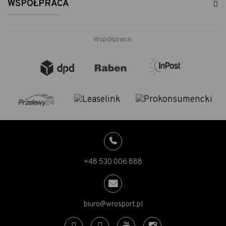
WSPÓŁPRACA
Współpraca:
+48 530 006 888
biuro@wrosport.pl
Messenger
Facebook
YouTube
Instagram