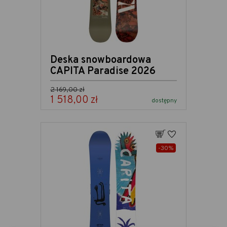
Deska snowboardowa
CAPITA Paradise 2026
Cena podstawowa
2 169,00 zł
1 518,00 zł
Cena
dostępny
Dodaj
Do ulubionych
-30%