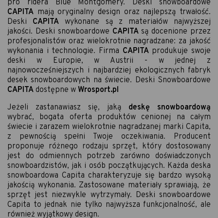
pro ridera Blue Montgomery. Deski snowboardowe
CAPITA
mają oryginalny design oraz najlepszą trwałość.
Deski
CAPITA
wykonane są z materiałów najwyższej
jakości. Deski snowboardowe
CAPITA
są docenione przez
profesjonalistów oraz wielokrotnie nagradzane: za jakość
wykonania i technologie. Firma
CAPITA
produkuje swoje
deski w Europie, w Austrii - w jednej z
najnowocześniejszych i najbardziej ekologicznych fabryk
desek snowboardowych na świecie. Deski Snowboardowe
CAPITA
dostępne w
Wrosport.pl
Jeżeli zastanawiasz się, jaką
deskę snowboardową
wybrać, bogata oferta produktów cenionej na całym
świecie i zarazem wielokrotnie nagradzanej marki Capita,
z pewnością spełni Twoje oczekiwania. Producent
proponuje różnego rodzaju sprzęt, który dostosowany
jest do odmiennych potrzeb zarówno doświadczonych
snowboardzistów, jak i osób początkujących. Każda deska
snowboardowa Capita charakteryzuje się bardzo wysoką
jakością wykonania. Zastosowane materiały sprawiają, że
sprzęt jest niezwykle wytrzymały. Deski snowboardowe
Capita to jednak nie tylko najwyższa funkcjonalność, ale
również wyjątkowy design.