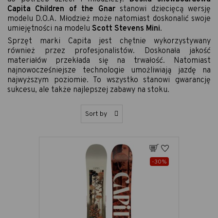
Capita Children of the Gnar
stanowi dziecięcą wersję
modelu D.O.A. Młodzież może natomiast doskonalić swoje
umiejętności na modelu
Scott Stevens Mini
.
Sprzęt marki Capita jest chętnie wykorzystywany
również przez profesjonalistów. Doskonała jakość
materiałów przekłada się na trwałość. Natomiast
najnowocześniejsze technologie umożliwiają jazdę na
najwyższym poziomie. To wszystko stanowi gwarancję
sukcesu, ale także najlepszej zabawy na stoku.
S
Sort by
o
r
t
u
j
Dodaj
Do ulubionych
-30%
w
g
: