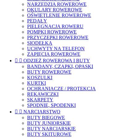
NARZĘDZIA ROWEROWE
OKULARY ROWEROWE
OŚWIETLENIE ROWEROWE
PEDAŁY
PIELĘGNACJA ROWERU
POMPKI ROWEROWE
PRZYCZEPKI ROWEROWE
SIODEŁKA
UCHWYTY NA TELEFON
ZAPIĘCIA ROWEROWE


ODZIEŻ ROWEROWA I BUTY
BANDANY, CZAPKI, OPASKI
BUTY ROWEROWE
KOSZULKI
KURTKI
OCHRANIACZE / PROTEKCJA
RĘKAWICZKI
SKARPETY
SPODNIE, SPODENKI


NARCIARSTWO
BUTY BIEGOWE
BUTY JUNIORSKIE
BUTY NARCIARSKIE
BUTY SKITUROWE