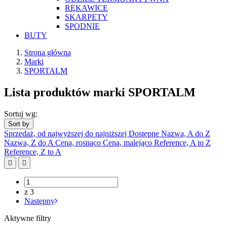
RĘKAWICE
SKARPETY
SPODNIE
BUTY
Strona główna
Marki
SPORTALM
Lista produktów marki SPORTALM
Sortuj wg:
Sort by
Sprzedaż, od najwyższej do najniższej
Dostępne
Nazwa, A do Z
Nazwa, Z do A
Cena, rosnąco
Cena, malejąco
Reference, A to Z
Reference, Z to A


z 3
Następny
Aktywne filtry