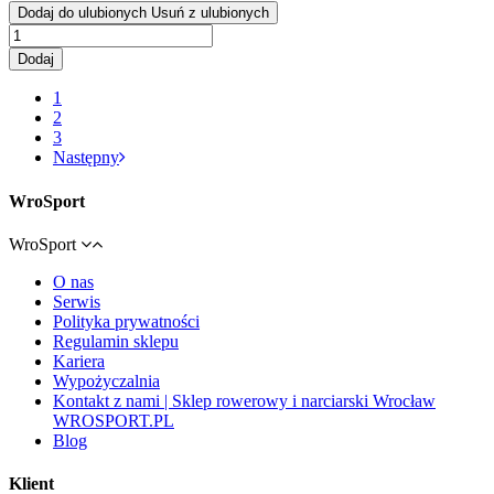
Dodaj do ulubionych
Usuń z ulubionych
Dodaj
1
2
3
Następny
WroSport
WroSport
O nas
Serwis
Polityka prywatności
Regulamin sklepu
Kariera
Wypożyczalnia
Kontakt z nami | Sklep rowerowy i narciarski Wrocław
WROSPORT.PL
Blog
Klient