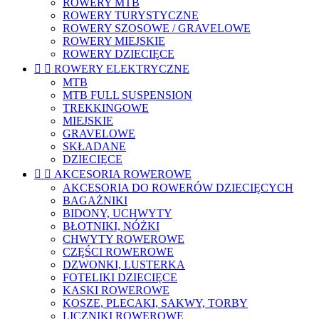
ROWERY MTB
ROWERY TURYSTYCZNE
ROWERY SZOSOWE / GRAVELOWE
ROWERY MIEJSKIE
ROWERY DZIECIĘCE


ROWERY ELEKTRYCZNE
MTB
MTB FULL SUSPENSION
TREKKINGOWE
MIEJSKIE
GRAVELOWE
SKŁADANE
DZIECIĘCE


AKCESORIA ROWEROWE
AKCESORIA DO ROWERÓW DZIECIĘCYCH
BAGAŻNIKI
BIDONY, UCHWYTY
BŁOTNIKI, NÓŻKI
CHWYTY ROWEROWE
CZĘŚCI ROWEROWE
DZWONKI, LUSTERKA
FOTELIKI DZIECIĘCE
KASKI ROWEROWE
KOSZE, PLECAKI, SAKWY, TORBY
LICZNIKI ROWEROWE