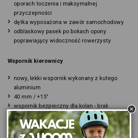
oporach toczenia i maksymalnej
przyczepności
dętka wyposażona w zawór samochodowy
odblaskowy pasek po bokach opony
poprawiający widoczność rowerzysty
Wspornik kierownicy
nowy, lekki wspornik wykonany z kutego
aluminium
40 mm / +15°
wspornik bezpieczny dla kolan - brak
wystających śrub
wspornik mocowany przy pomocy śrub
imbusowych