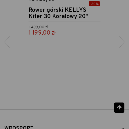
-20%
Rower górski KELLYS
Kiter 30 Koralowy 20"
Cena podstawowa
1 499,00 zł
1 199,00 zł
Cena
Pow
WROSPORT