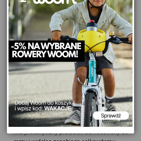
Chwyty kierownicy
woom Ergogrip – najmniejsze uchwyty w
swojej klasie
ergonomiczny kształt uchwytów, brak
toksycznych substancji
zakończenia uchwytów o dużej średnicy dla
większego bezpieczeństwa
mocowane przy pomocy śruby
Ogranicznik skrętu
mały, elastyczny pierścień zamocowany do