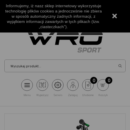
Bezpłatna wysyłka od 500zł
Informujemy, iż nasz sklep internetowy wykorzystuje
technologię plików cookies a jednocześnie nie zbiera
Szukasz porady?
w sposób automatyczny żadnych informacji, z
+48 530 006 888
wyjątkiem informacji zawartych w tych plikach (tzw.
„ciasteczkach”).
Szuka
0
0
Menu
Wypożycz
Serwis
Zaloguj
Ulubione
Koszyk