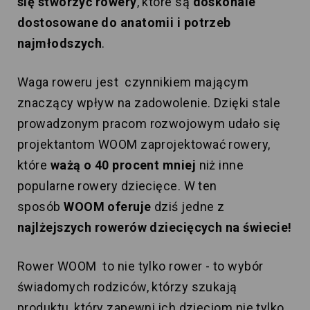
się stworzyć
rowery
, które są
doskonale
dostosowane do anatomii i potrzeb
najmłodszych
.
Waga roweru jest czynnikiem mającym
znaczący wpływ na zadowolenie. Dzięki stale
prowadzonym pracom rozwojowym udało się
projektantom WOOM zaprojektować rowery,
które
ważą o 40 procent mniej
niż inne
popularne rowery dziecięce. W ten
sposób
WOOM oferuje
dziś jedne z
najlżejszych rowerów dziecięcych na świecie!
Rower WOOM to nie tylko rower - to wybór
świadomych rodziców, którzy szukają
produktu, który zapewni ich dzieciom nie tylko