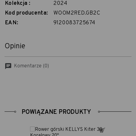
Kolekcja :
2024
Kod producenta:
WOOM2RED.GB2C
EAN:
9120083725674
Opinie
chat
Komentarze (0)
POWIĄZANE PRODUKTY
j
Dodaj